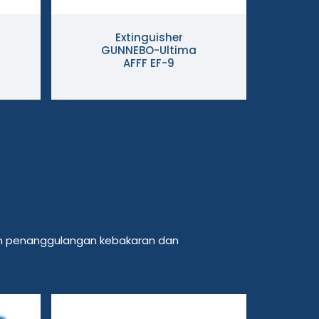
Extinguisher
GUNNEBO-Ultima
G
AFFF EF-9
lam penanggulangan kebakaran dan