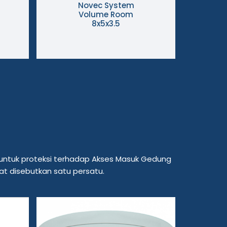
Novec System
Volume Room
Vol
8x5x3.5
 untuk proteksi terhadap Akses Masuk Gedung
at disebutkan satu persatu.