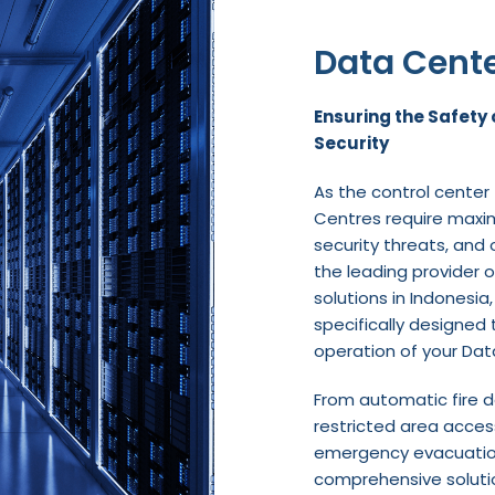
Data Cent
Ensuring the Safety
Security
As the control center
Centres require maxim
security threats, and 
the leading provider of
solutions in Indonesia
specifically designed 
operation of your Dat
From automatic fire 
restricted area access
emergency evacuation
comprehensive solutio