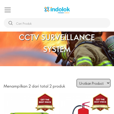
Home
CCTV Surveillance System
CCTV SURVEILLANCE
SYSTEM
Menampilkan 2 dari total 2 produk