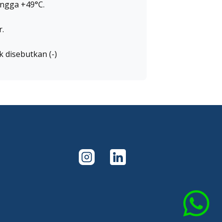
ingga +49°C.
r.
k disebutkan (-)