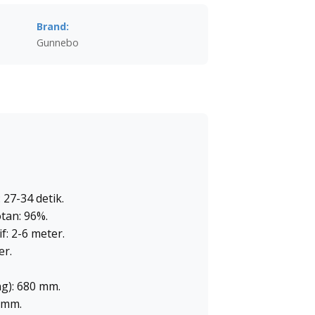
Brand:
Gunnebo
27-34 detik.
tan: 96%.
f: 2-6 meter.
er.
g): 680 mm.
 mm.