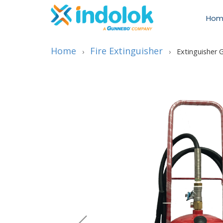
Hom
Home
Fire Extinguisher
›
›
Extinguisher