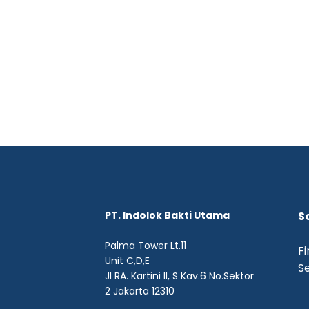
PT. Indolok Bakti Utama
S
Palma Tower Lt.11
Fi
Unit C,D,E
Se
Jl RA. Kartini II, S Kav.6 No.Sektor
2 Jakarta 12310